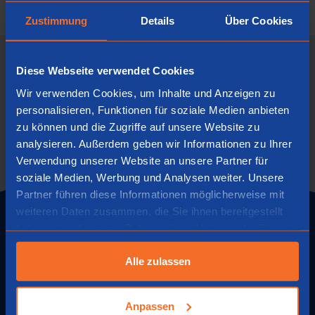
You must be logged in to post a comment.
Zustimmung
Details
Über Cookies
Diese Webseite verwendet Cookies
Go Social
Wir verwenden Cookies, um Inhalte und Anzeigen zu
r.go.tools
personalisieren, Funktionen für soziale Medien anbieten
zu können und die Zugriffe auf unsere Website zu
analysieren. Außerdem geben wir Informationen zu Ihrer
Verwendung unserer Website an unsere Partner für
soziale Medien, Werbung und Analysen weiter. Unsere
Partner führen diese Informationen möglicherweise mit
weiteren Daten zusammen, die Sie ihnen bereitgestellt
haben oder die sie im Rahmen Ihrer Nutzung der Dienste
Menu
gesammelt haben.
Über uns
Alle zulassen
Kontakt
Umtausch und Rückgabe
Anpassen
Cookie-Richtlinie