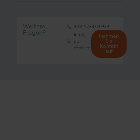
Weitere
+4915238720939
Fragen?
info@r-
Nehmen
Sie
go-
Kontakt
tools.com
auf