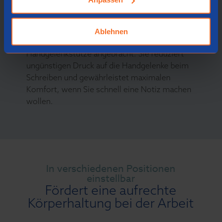
aus Schaumstoff
An der vorderen Seite unserer
Ablehnen
Dokumentenhalter ist eine weiche
Handgelenkstütze angebracht. Sie reduziert
ungünstigen Druck auf die Handgelenke beim
Schreiben und gewährleistet maximalen
Komfort, wenn Sie schnell eine Notiz machen
wollen.
In verschiedenen Positionen
einstellbar
Fördert eine aufrechte
Körperhaltung bei der Arbeit