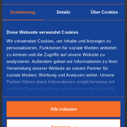
möglich.
Zustimmung
Details
Über Cookies
Diese Webseite verwendet Cookies
Wir verwenden Cookies, um Inhalte und Anzeigen zu
personalisieren, Funktionen für soziale Medien anbieten
zu können und die Zugriffe auf unsere Website zu
analysieren. Außerdem geben wir Informationen zu Ihrer
Verwendung unserer Website an unsere Partner für
soziale Medien, Werbung und Analysen weiter. Unsere
Partner führen diese Informationen möglicherweise mit
weiteren Daten zusammen, die Sie ihnen bereitgestellt
haben oder die sie im Rahmen Ihrer Nutzung der Dienste
gesammelt haben.
Alle zulassen
Reduziert den Druck auf die
Handgelenke
Weiche Handgelenkstütze
Anpassen