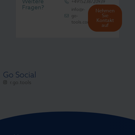
Weitere
+4915238720939
Fragen?
info@r-
Nehmen
Sie
go-
Kontakt
tools.com
auf
Go Social
r.go.tools