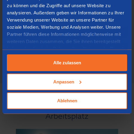
zu können und die Zugriffe auf unsere Website zu
analysieren. Außerdem geben wir Informationen zu Ihrer
Verwendung unserer Website an unsere Partner für
R-Go Pouch Filztasche für Split-
soziale Medien, Werbung und Analysen weiter. Unsere
Tastatur
Partner führen diese Informationen möglicherweise mit
weiteren Daten zusammen, die Sie ihnen bereitgestellt
haben oder die sie im Rahmen Ihrer Nutzung der Dienste
Zum Produkt
gesammelt haben.
Alle zulassen
Anpassen
Schritt für Schritt
Ablehnen
Zu einem ergonomischen
Arbeitsplatz