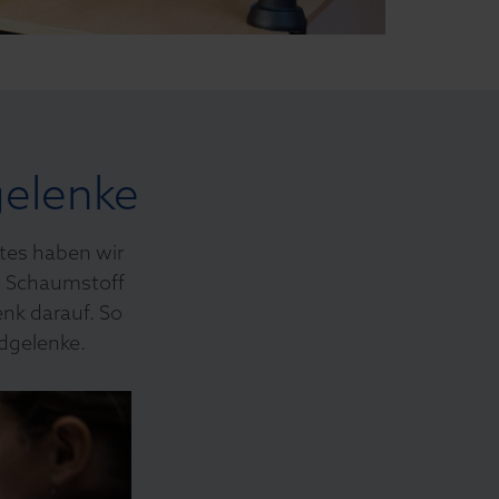
gelenke
ttes haben wir
s Schaumstoff
nk darauf. So
dgelenke.