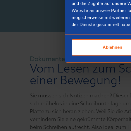
und die Zugriffe auf unsere 
Website an unsere Partner fü
möglicherweise mit weiteren
der Dienste gesammelt habe
Ablehnen
Dokumentenhalter und Schreibpul
Vom Lesen zum Sc
einer Bewegung!
Sie müssen sich Notizen machen? Dieser
sich mühelos in eine Schreibunterlage um
Platte zu sich heran ziehen. Weil Sie die Ar
verhindern Sie eine gekrümmte Körperhal
beim Schreiben aufrecht. Also ideal zum 