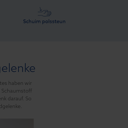
Schuim polssteun
gelenke
ttes haben wir
s Schaumstoff
nk darauf. So
dgelenke.