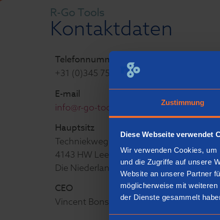
R-Go Tools
Kontaktdaten
Telefonnummer
+31 (0)345 758 000
E-mail
Zustimmung
info@r-go-tools.com
Hauptsitz
Diese Webseite verwendet 
Techniekweg 15
Wir verwenden Cookies, um I
4143 HW Leerdam
und die Zugriffe auf unsere 
Die Niederlande
Website an unsere Partner fü
möglicherweise mit weiteren
CEO
der Dienste gesammelt habe
Vincent Bons