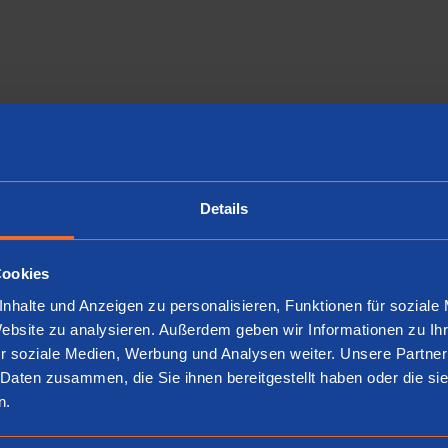
Handelsregisterauszug
54365775
Umsatzsteuer-Identifik
Details
DE367509037
Bank
Cookies
IBAN: NL07 RABO 0174 22
nhalte und Anzeigen zu personalisieren, Funktionen für soziale
BIC/SWIFT: RABONL2U
Website zu analysieren. Außerdem geben wir Informationen zu I
Bank (NUR USA)
r soziale Medien, Werbung und Analysen weiter. Unsere Partner
 Daten zusammen, die Sie ihnen bereitgestellt haben oder die s
77722200221139285
n.
BIC CITIUS33